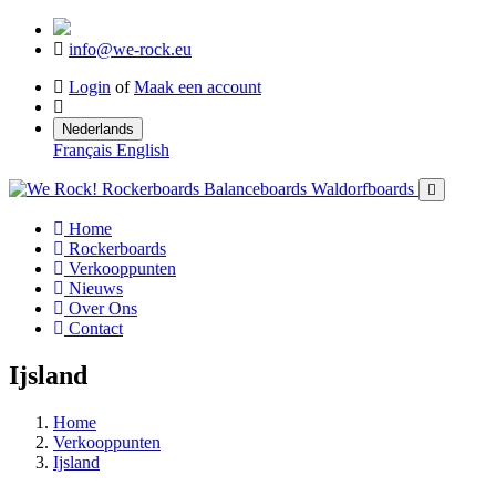
info@we-rock.eu
Login
of
Maak een account
Nederlands
Français
English
Home
Rockerboards
Verkooppunten
Nieuws
Over Ons
Contact
Ijsland
Home
Verkooppunten
Ijsland